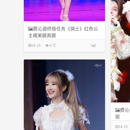
费沁源终极任务《骑士》红色公
主裙美腿高跟
04-15
0 ℃
0
费沁
丽
04-15