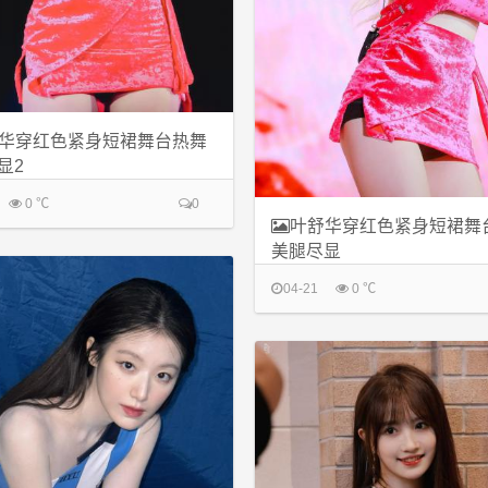
华穿红色紧身短裙舞台热舞
显2
0 ℃
0
叶舒华穿红色紧身短裙舞
美腿尽显
04-21
0 ℃