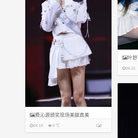
叶舒
04-21
费沁源颁奖现场美腿真美
04-15
0 ℃
0