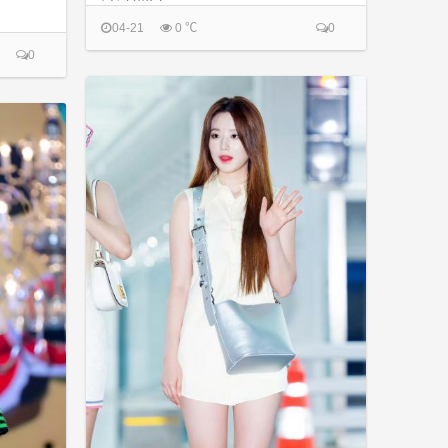
04-21
0 ℃
0
0