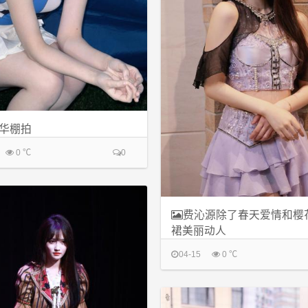
华棚拍
0 ℃
0
费沁源除了春天爱情和樱
裙美丽动人
04-15
0 ℃