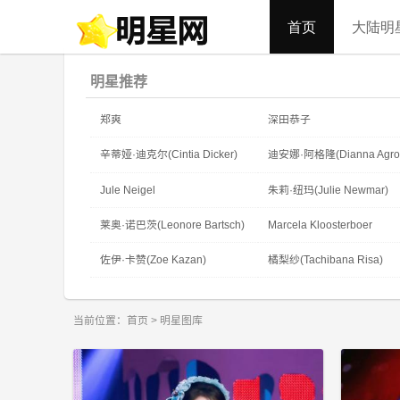
首页
大陆明
明星推荐
郑爽
深田恭子
辛蒂娅·迪克尔(Cintia Dicker)
迪安娜·阿格隆(Dianna Agro
Jule Neigel
朱莉·纽玛(Julie Newmar)
莱奥·诺巴茨(Leonore Bartsch)
Marcela Kloosterboer
佐伊·卡赞(Zoe Kazan)
橘梨纱(Tachibana Risa)
当前位置：
首页
> 明星图库