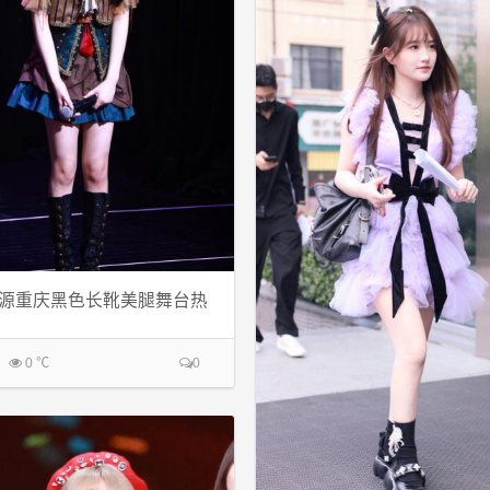
源重庆黑色长靴美腿舞台热
0 ℃
0