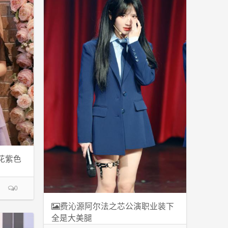
花紫色
0
费沁源阿尔法之芯公演职业装下
全是大美腿