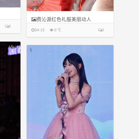
费沁源红色礼服美丽动人
0
04-15
0 ℃
0