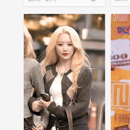
04-21
0 ℃
0