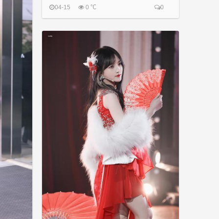
04-15
0 ℃
0