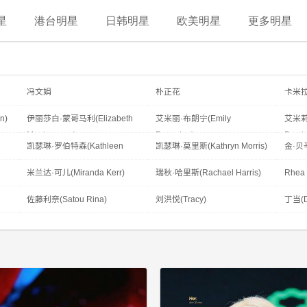
星
港台明星
日韩明星
欧美明星
更多明星
冯文娟
朴正花
卡米拉
Alves
n)
伊丽莎白·蒙哥马利(Elizabeth
艾米丽·布朗宁(Emily
艾米莉
Montgomery)
Browning)
Procte
凯瑟琳·罗伯特森(Kathleen
凯瑟琳·莫里斯(Kathryn Morris)
金·贝辛
Robertson)
米兰达·可儿(Miranda Kerr)
瑞秋·哈里斯(Rachael Harris)
Rhea 
佐藤利奈(Satou Rina)
刘洪悦(Tracy)
丁当(D