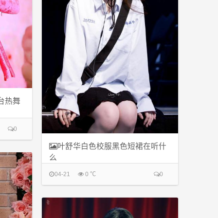
台热舞
0
叶舒华白色校服黑色短裙在听什
么
04-21
0 ℃
0