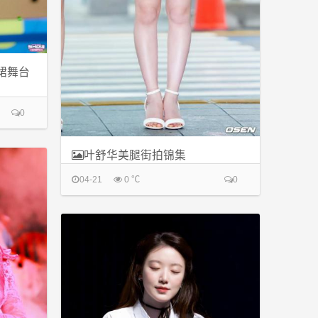
裙舞台
0
叶舒华美腿街拍锦集
04-21
0 ℃
0