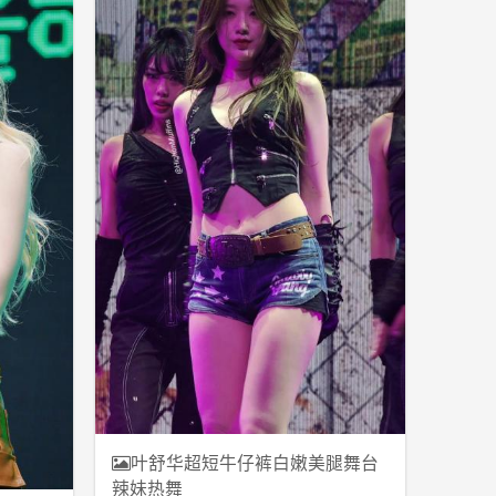
叶舒华超短牛仔裤白嫩美腿舞台
辣妹热舞