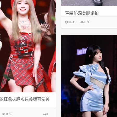
费沁源美腿街拍
04-15
0 ℃
源红色抹胸短裙美腿可爱美
0 ℃
0