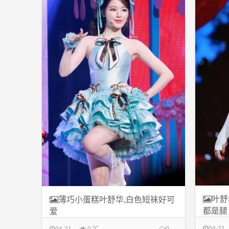
叶舒
薄巧小蛋糕叶舒华,白色短袜好可
都是腿
爱
04-21