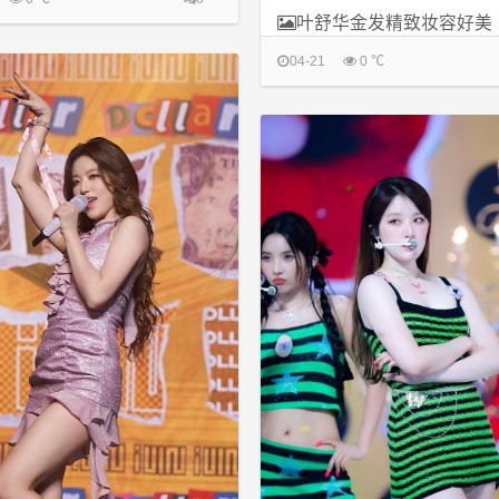
叶舒华金发精致妆容好美
04-21
0 ℃