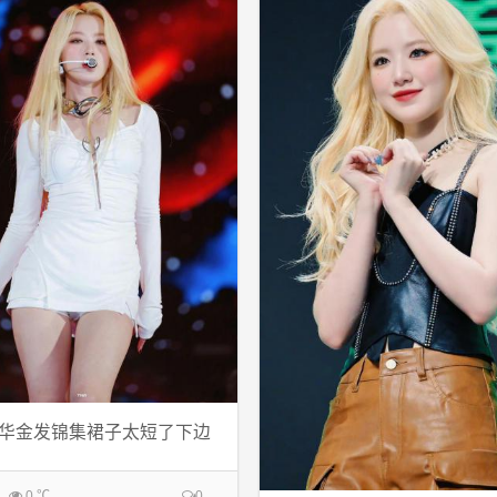
华金发锦集裙子太短了下边
0 ℃
0