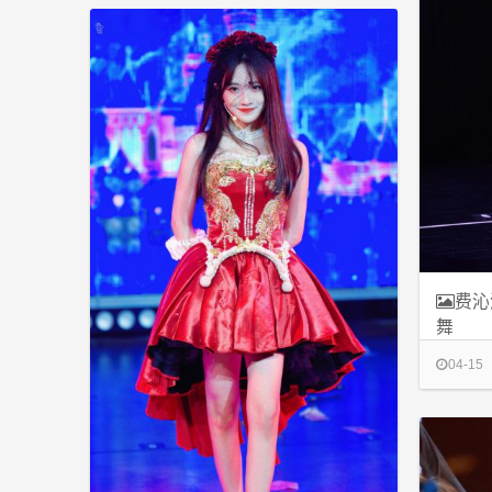
费沁
舞
04-15