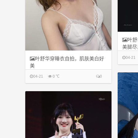
叶舒
美腿尽
04-21
叶舒华穿睡衣自拍，肌肤美白好
美
04-21
0 ℃
0