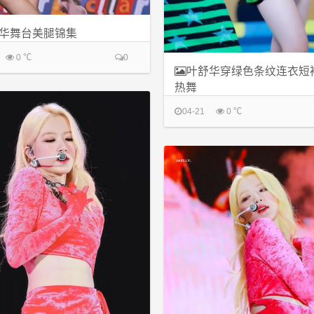
华舞台美腿锦集
0 ℃
0
叶舒华穿绿色条纹连衣短
热舞
04-21
0 ℃