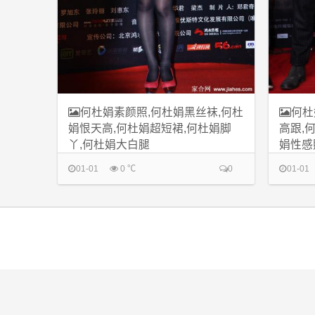
何杜娟素颜照,何杜娟黑丝袜,何杜
何杜
娟恨天高,何杜娟超短裙,何杜娟脚
高跟,
丫,何杜娟大白腿
娟性感
01-01
0 ℃
0
01-01