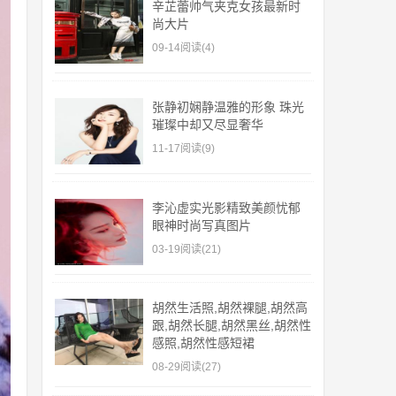
辛芷蕾帅气夹克女孩最新时
尚大片
09-14
阅读(4)
张静初娴静温雅的形象 珠光
璀璨中却又尽显奢华
11-17
阅读(9)
李沁虚实光影精致美颜忧郁
眼神时尚写真图片
03-19
阅读(21)
胡然生活照,胡然裸腿,胡然高
跟,胡然长腿,胡然黑丝,胡然性
感照,胡然性感短裙
08-29
阅读(27)