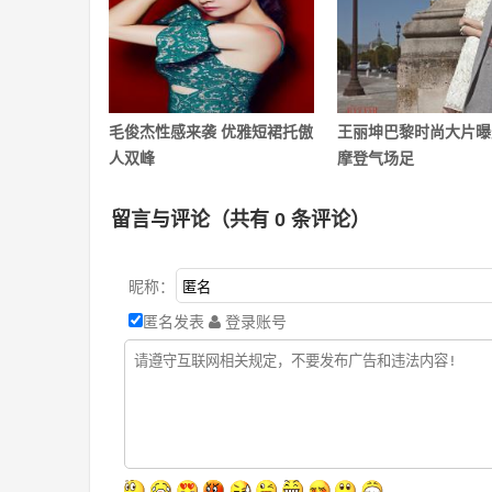
毛俊杰性感来袭 优雅短裙托傲
王丽坤巴黎时尚大片曝
人双峰
摩登气场足
留言与评论（共有
0
条评论）
昵称：
匿名发表
登录账号