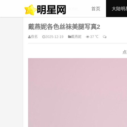
首页
大陆明
当前位置：
首页
>
大陆明星
>
戴燕妮
戴燕妮各色丝袜美腿写真2
佚名
2025-12-19
戴燕妮
37 ℃
点