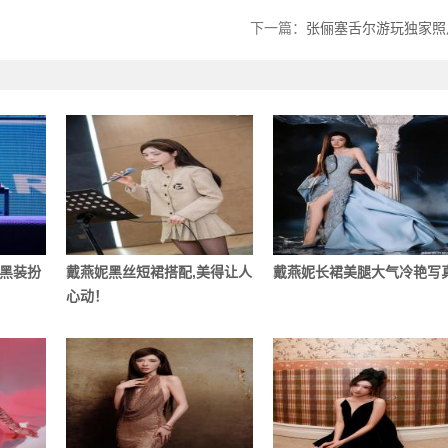
下一篇：
张俪塞舌尔游玩独家照
黑装扮
戴燕妮黑丝短裙搭配,美得让人
戴燕妮长裙美腿大气冷艳写
心动！