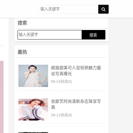
搜索
最热
姚笛甜美可人显轻熟魅力蕾
丝写真曝光
08-24
阅读(5)
张歆艺时尚清新杂志珠宝写
真
09-12
阅读(8)