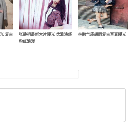
光 复古
张静初最新大片曝光 优雅演绎
林鹏气质胡同复古写真曝光
粉红浪漫