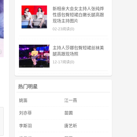
新相亲大会女主持人张纯烨
性感包臀短裙白嫩长腿高跟
现场主持图片
02-23
阅读(0)
主持人莎娜包臀短裙丝袜美
腿高跟现场照
12-17
阅读(0)
热门明星
姚笛
江一燕
刘亦菲
苗圃
李斯羽
唐艺昕