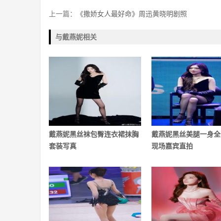
上一篇：
《撒娇女人最好命》周迅黄晓明剧照
与戴燕妮相关
戴燕妮黑丝袜包臀连衣裙抹胸
戴燕妮黑丝美腿一身全
套装写真
现场嘉宾直拍