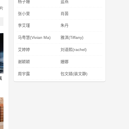
杨子姗
蓝燕
片
张小斐
肖茵
李艾瑾
朱丹
马粤慧(Vivian Ma)
雅淇(Tiffany)
艾婷婷
刘语熙(rachel)
谢颖颖
姗娜
周宇露
包文婧(装文静)
真