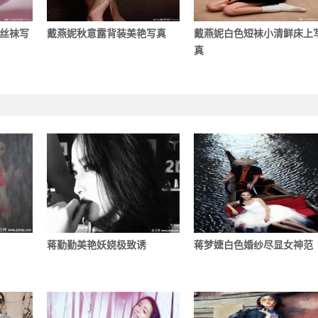
丝袜写
戴燕妮秋意露背装美艳写真
戴燕妮白色短袜小清鲜床上
真
蒋勤勤美艳妖娆极致诱
蒋梦婕白色婚纱尽显女神范