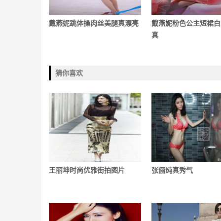
戴燕妮跳体操肉丝美腿真漂亮
戴燕妮粉色公主短裙白
真
猜你喜欢
王丽坤时尚优雅街拍图片
张俪纯真秀气