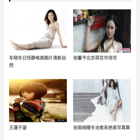
车晓冬日恬静唯美图片清新自
张馨予北京荷花市场写
然
王潇子漩
张雨绮暖冬治愈系绝美写真集