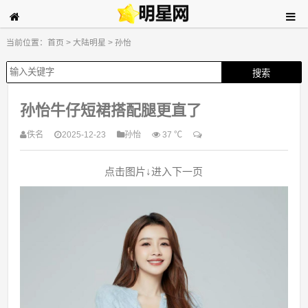
当前位置：
首页
>
大陆明星
>
孙怡
孙怡牛仔短裙搭配腿更直了
佚名
2025-12-23
孙怡
37 ℃
点击图片↓进入下一页