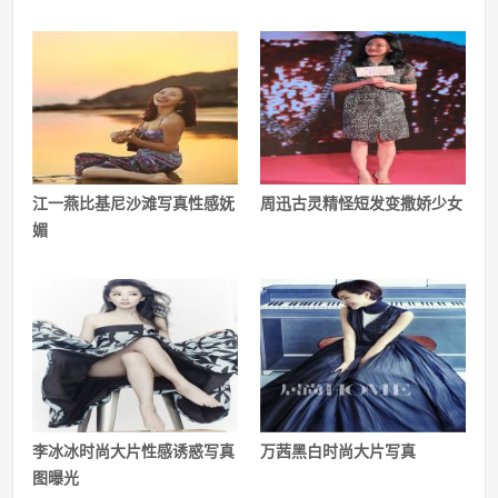
江一燕比基尼沙滩写真性感妩
周迅古灵精怪短发变撒娇少女
媚
李冰冰时尚大片性感诱惑写真
万茜黑白时尚大片写真
图曝光