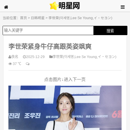
当前位置：
首页
>
日韩明星
>
李世荣(이세영,Lee Se Young,イ・セヨン)
李世荣紧身牛仔高跟英姿飒爽
佚名
2025-12-29
李世荣(이세영,Lee Se Young,イ・セヨン)
37 ℃
点击图片↓进入下一页