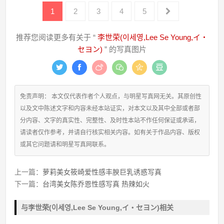
1
2
3
4
5
推荐您阅读更多有关于 “
李世荣(이세영,Lee Se Young,イ・
セヨン)
” 的写真图片
免责声明： 本文仅代表作者个人观点，与明星写真网无关。其原创性
以及文中陈述文字和内容未经本站证实，对本文以及其中全部或者部
分内容、文字的真实性、完整性、及时性本站不作任何保证或承诺，
请读者仅作参考，并请自行核实相关内容。如有关于作品内容、版权
或其它问题请和明星写真网联系。
上一篇：
萝莉美女筱崎爱性感丰腴巨乳诱惑写真
下一篇：
台湾美女陈乔恩性感写真 热辣如火
与李世荣(이세영,Lee Se Young,イ・セヨン)相关