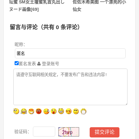
坛蜜 SM女王壇蜜乳首丸出し
佐佐木希美图 一个漂亮的小
ヌード画像[69]
仙女
留言与评论（共有
0
条评论）
昵称：
匿名发表
登录账号
验证码：