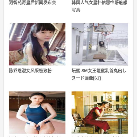
河智苑奇皇后新闻发布会
韩国人气女星朴信惠性感魅惑
写真
陈乔恩淑女风采极致粉
坛蜜 SM女王壇蜜乳首丸出し
ヌード画像[61]