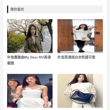
猜你喜欢
朴信惠歌曲My Dear MV高清
朴宝英清纯白衣性感可爱
截图