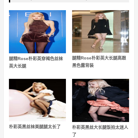
腿精Rose朴彩英大长腿高跟
腿精Rose朴彩英穿褐色丝袜
黑色露背装
英大长腿
朴彩英黑丝袜美腿腿太长了
朴彩英黑丝大长腿饭拍太迷人
了