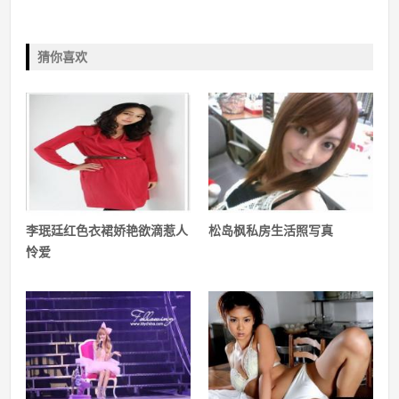
猜你喜欢
李珉廷红色衣裙娇艳欲滴惹人
松岛枫私房生活照写真
怜爱