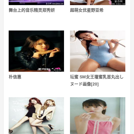
舞台上的音乐精灵郑秀妍
超萌女优星野亚希
朴信惠
坛蜜 SM女王壇蜜乳首丸出し
ヌード画像[20]