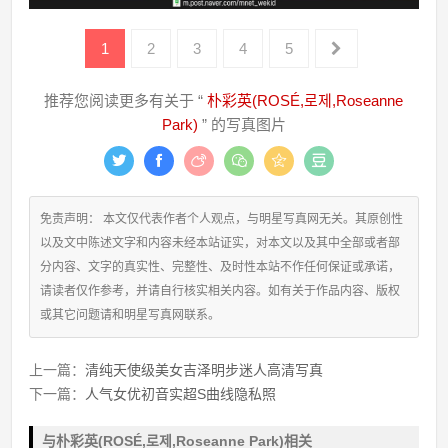
1
2
3
4
5
推荐您阅读更多有关于 “
朴彩英(ROSÉ,로제,Roseanne
Park)
” 的写真图片
免责声明： 本文仅代表作者个人观点，与明星写真网无关。其原创性
以及文中陈述文字和内容未经本站证实，对本文以及其中全部或者部
分内容、文字的真实性、完整性、及时性本站不作任何保证或承诺，
请读者仅作参考，并请自行核实相关内容。如有关于作品内容、版权
或其它问题请和明星写真网联系。
上一篇：
清纯天使级美女吉泽明步迷人高清写真
下一篇：
人气女优初音实超S曲线隐私照
与朴彩英(ROSÉ,로제,Roseanne Park)相关