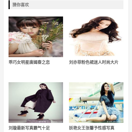
猜你喜欢
乖巧女明星唐嫣春之恋
刘亦菲粉色裙迷人时尚大片
刘璇最新写真霸气十足
妖艳女王张馨予性感写真