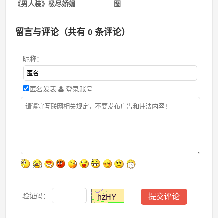
《男人装》极尽娇媚
图
留言与评论（共有
0
条评论）
昵称：
匿名发表
登录账号
验证码：