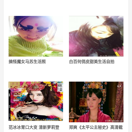
搞怪魔女马苏生活照
白百何俏皮甜美生活自拍
范冰冰胃口大变 清新萝莉登
郑爽《太平公主秘史》高清截